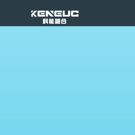
申请演示
专注于可视对讲系统方案与产品
电话：028-83110277
端到端解决方案
云平台统一布署
支持广播、报警、电话互通
录音、录像
地图定位呼叫对讲
跨网段、跨区域组网
分组、分区对讲广播
与各业务系统对接