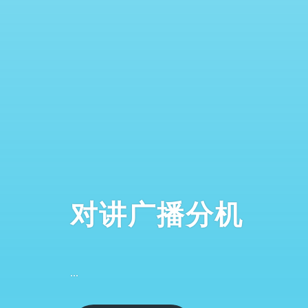
对讲广播分机
...