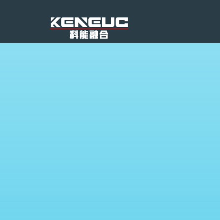
申请演示
专注于可视对讲系统方案与产品
电话：028-83110277
端到端解决方案
云平台统一布署
支持广播、报警、电话互通
录音、录像
地图定位呼叫对讲
跨网段、跨区域组网
分组、分区对讲广播
与各业务系统对接